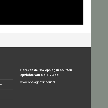
Bereken de Co2 opslag in hout ten
opzichte van o.a. PVC op:
www.opslagco2inhout.nl
le