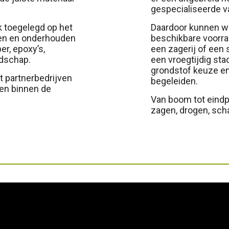
gespecialiseerde 
k toegelegd op het
Daardoor kunnen wi
gen en onderhouden
beschikbare voorra
r, epoxy’s,
een zagerij of een 
dschap.
een vroegtijdig st
grondstof keuze en
partnerbedrijven
begeleiden.
en binnen de
Van boom tot eindpr
zagen, drogen, sch