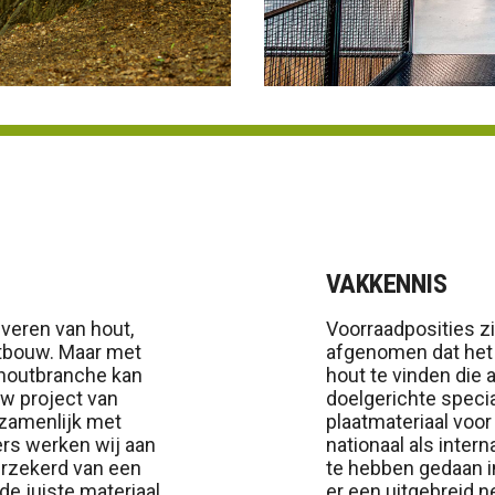
VAKKENNIS
veren van hout,
Voorraadposities z
htbouw. Maar met
afgenomen dat het b
 houtbranche kan
hout te vinden die 
uw project van
doelgerichte specia
zamenlijk met
plaatmateriaal voo
ers werken wij aan
nationaal als intern
erzekerd van een
te hebben gedaan in
de juiste materiaal
er een uitgebreid 