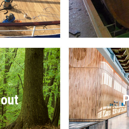
hout
P