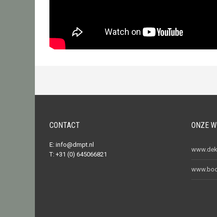
CONTACT
ONZE W
E:
info@dmpt.nl
www.dekn
T: +31 (0) 645066821
www.boot